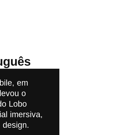
tuguês
bile, em
levou o
 do Lobo
al imersiva,
 design.