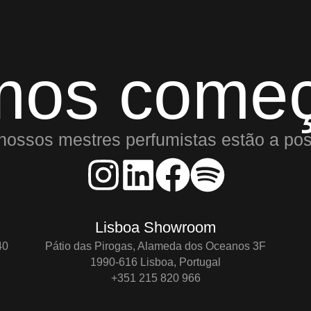
mos começ
nossos mestres perfumistas estão a pos
Lisboa Showroom
40
Pátio das Pirogas, Alameda dos Oceanos 3F
1990-616 Lisboa, Portugal
+351 215 820 966