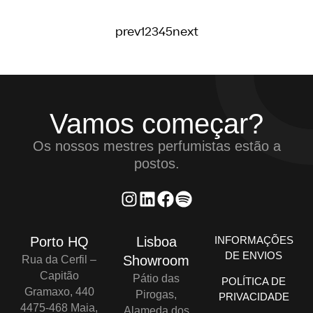
prev
1
2
3
4
5
next
Vamos começar?
Os nossos mestres perfumistas estão a
postos.
Porto HQ
Lisboa
INFORMAÇÕES
DE ENVIOS
Showroom
Rua da Cerfil –
Capitão
Pátio das
POLÍTICA DE
Gramaxo, 440
Pirogas,
PRIVACIDADE
4475-468 Maia,
Alameda dos