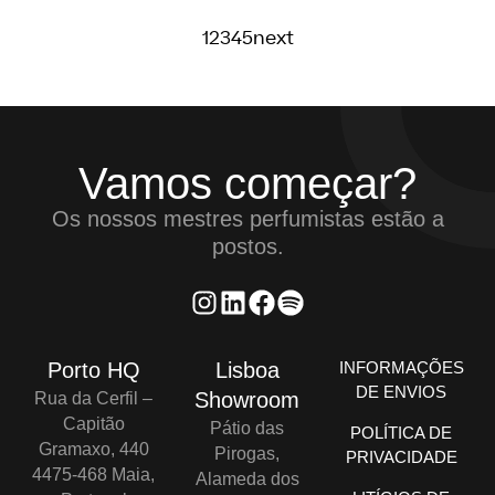
1
2
3
4
5
next
Vamos começar?
Os nossos mestres perfumistas estão a
postos.
Porto HQ
Lisboa
INFORMAÇÕES
DE ENVIOS
Showroom
Rua da Cerfil –
Capitão
Pátio das
POLÍTICA DE
Gramaxo, 440
Pirogas,
PRIVACIDADE
4475-468 Maia,
Alameda dos